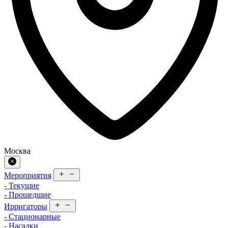
Москва
Мероприятия
- Текущие
- Прошедшие
Ирригаторы
- Стационарные
- Насадки