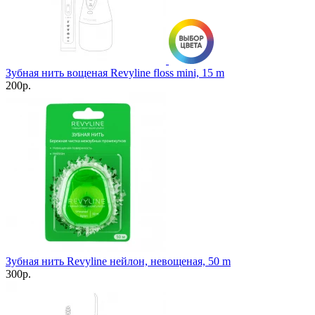
Зубная нить вощеная Revyline floss mini, 15 m
200р.
Зубная нить Revyline нейлон, невощеная, 50 m
300р.