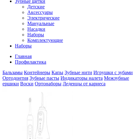
Зубные щетки
Детские
Аксессуары
Электрические
Мануальные
Насадки
Наборы
Комплектующие
Наборы
Главная
Профилактика
Бальзамы
Контейнеры
Капы
Зубные нити
Игрушки с зубами
Ортодонтия
Зубные пасты
Индикаторы налета
Межзубные
ершики
Воски
Ортонаборы
Леденцы от кариеса