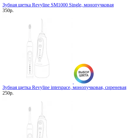
Зубная щетка Revyline SM1000 Single, монопучковая
350р.
Зубная щетка Revyline interspace, монопучковая, сиреневая
250р.