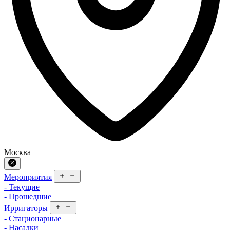
Москва
Мероприятия
- Текущие
- Прошедшие
Ирригаторы
- Стационарные
- Насадки