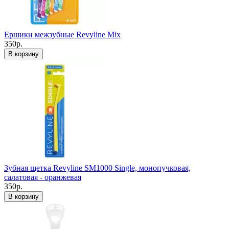
Ершики межзубные Revyline Mix
350р.
В корзину
Зубная щетка Revyline SM1000 Single, монопучковая,
салатовая - оранжевая
350р.
В корзину