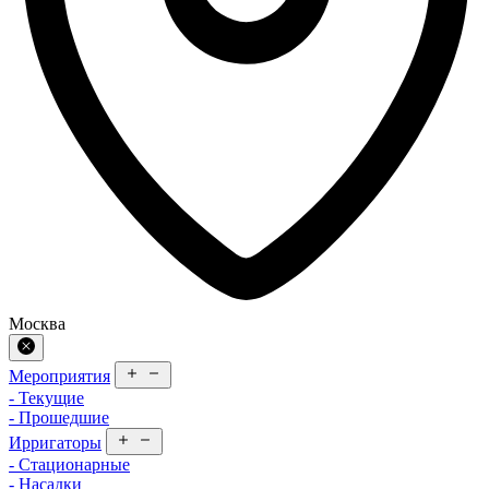
Москва
Мероприятия
- Текущие
- Прошедшие
Ирригаторы
- Стационарные
- Насадки